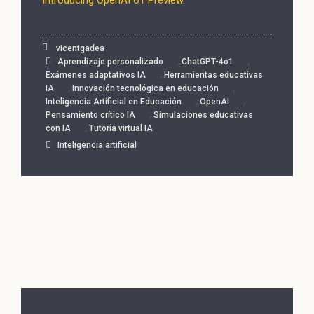
Introducing OpenAI o1 Preview
.
vicentgadea
,
,
Aprendizaje personalizado
ChatGPT-4o1
,
Exámenes adaptativos IA
Herramientas educativas
,
,
IA
Innovación tecnológica en educación
,
,
Inteligencia Artificial en Educación
OpenAI
,
Pensamiento crítico IA
Simulaciones educativas
,
con IA
Tutoría virtual IA
Inteligencia artificial